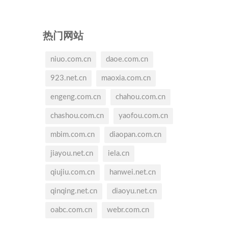
热门网站
niuo.com.cn
daoe.com.cn
923.net.cn
maoxia.com.cn
engeng.com.cn
chahou.com.cn
chashou.com.cn
yaofou.com.cn
mbim.com.cn
diaopan.com.cn
jiayou.net.cn
iela.cn
qiujiu.com.cn
hanwei.net.cn
qinqing.net.cn
diaoyu.net.cn
oabc.com.cn
webr.com.cn