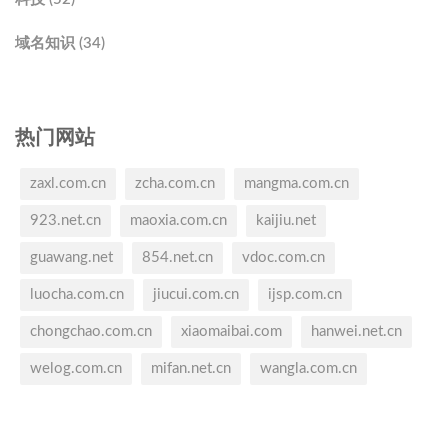
域名知识 (34)
热门网站
zaxl.com.cn
zcha.com.cn
mangma.com.cn
923.net.cn
maoxia.com.cn
kaijiu.net
guawang.net
854.net.cn
vdoc.com.cn
luocha.com.cn
jiucui.com.cn
ijsp.com.cn
chongchao.com.cn
xiaomaibai.com
hanwei.net.cn
welog.com.cn
mifan.net.cn
wangla.com.cn