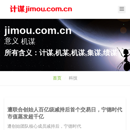
Toggl
Navig
jimou.com.cn
意义
机谋
所有含义：计谋,机某,机谋,集谋,绩谋
首页
科技
遭联合创始人百亿级减持后首个交易日，宁德时代
市值蒸发超千亿
遭创始团队核心成员减持后，宁德时代