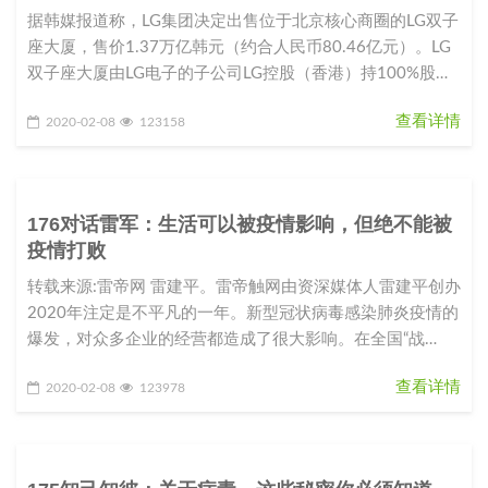
据韩媒报道称，LG集团决定出售位于北京核心商圈的LG双子
座大厦，售价1.37万亿韩元（约合人民币80.46亿元）。LG
双子座大厦由LG电子的子公司LG控股（香港）持100%股
份。L
查看详情
2020-02-08
123158
176对话雷军：生活可以被疫情影响，但绝不能被
疫情打败
转载来源:雷帝网 雷建平。雷帝触网由资深媒体人雷建平创办
2020年注定是不平凡的一年。新型冠状病毒感染肺炎疫情的
爆发，对众多企业的经营都造成了很大影响。在全国“战
役”如火如荼之际，
查看详情
2020-02-08
123978