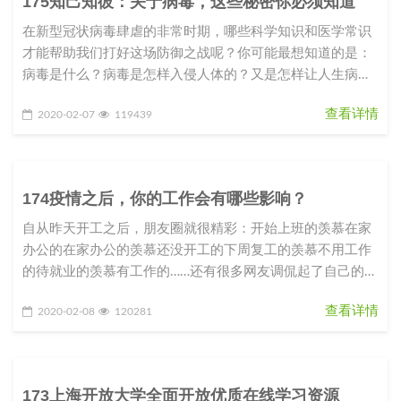
175知己知彼：关于病毒，这些秘密你必须知道
在新型冠状病毒肆虐的非常时期，哪些科学知识和医学常识
才能帮助我们打好这场防御之战呢？你可能最想知道的是：
病毒是什么？病毒是怎样入侵人体的？又是怎样让人生病
的？我们应该如何防御这种从
查看详情
2020-02-07
119439
174疫情之后，你的工作会有哪些影响？
自从昨天开工之后，朋友圈就很精彩：开始上班的羡慕在家
办公的在家办公的羡慕还没开工的下周复工的羡慕不用工作
的待就业的羡慕有工作的……还有很多网友调侃起了自己的职
业规划和目标：2020
查看详情
2020-02-08
120281
173上海开放大学全面开放优质在线学习资源