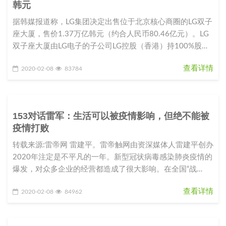
韩元
据韩媒报道称，LG集团决定出售位于北京核心商圈的LG双子
座大厦，售价1.37万亿韩元（约合人民币80.46亿元）。LG
双子座大厦由LG电子的子公司LG控股（香港）持100%股
份。L
查看详情
2020-02-08
83784
153对话雷军：生活可以被疫情影响，但绝不能被
疫情打败
转载来源:雷帝网 雷建平。雷帝触网由资深媒体人雷建平创办
2020年注定是不平凡的一年。新型冠状病毒感染肺炎疫情的
爆发，对众多企业的经营都造成了很大影响。在全国“战
役”如火如荼之际，
查看详情
2020-02-08
84962