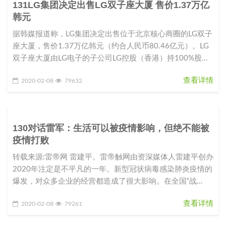
131LG集团决定出售LG双子座大厦 售价1.37万亿
韩元
据韩媒报道称，LG集团决定出售位于北京核心商圈的LG双子
座大厦，售价1.37万亿韩元（约合人民币80.46亿元）。LG
双子座大厦由LG电子的子公司LG控股（香港）持100%股
份。L
查看详情
2020-02-08
79632
130对话雷军：生活可以被疫情影响，但绝不能被
疫情打败
转载来源:雷帝网 雷建平。雷帝触网由资深媒体人雷建平创办
2020年注定是不平凡的一年。新型冠状病毒感染肺炎疫情的
爆发，对众多企业的经营都造成了很大影响。在全国“战
役”如火如荼之际，
查看详情
2020-02-08
79261