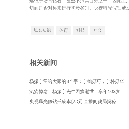
远低于培育钻石，甚至不到其百分之一，因此工
切面是否对称来进行初步鉴别。央视曝光假钻戒成
域名知识
体育
科技
社会
相关新闻
杨振宁留给大家的8个字：宁拙毋巧，宁朴毋华
沉痛悼念！杨振宁先生因病逝世，享年103岁
央视曝光假钻戒成本仅3元 直播间骗局揭秘