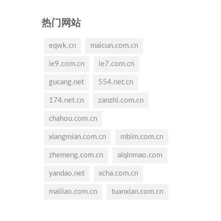
热门网站
eqwk.cn
maicun.com.cn
ie9.com.cn
ie7.com.cn
gucang.net
554.net.cn
174.net.cn
zanzhi.com.cn
chahou.com.cn
xiangmian.com.cn
mbim.com.cn
zhemeng.com.cn
aiqinmao.com
yandao.net
xcha.com.cn
mailiao.com.cn
tuanxian.com.cn