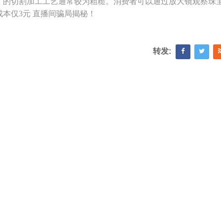
厂的切割加工工艺通常较为粗糙。消费者可以通过放大镜观察珠
本仅3元 直播间骗局揭秘！
转发: