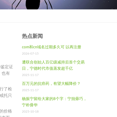
热点新闻
com和cn域名过期多久可 以再注册
2026-07-15
遭联合创始人百亿级减持后首个交易
种鉴定证
日，宁德时代市值蒸发超千亿
，也有
2025-11-17
百万元的抗癌药，有望大幅降价？
行了检
2025-11-17
戒托只
杨振宁留给大家的8个字：宁拙毋巧，
宁朴毋华
的价格
2025-10-18